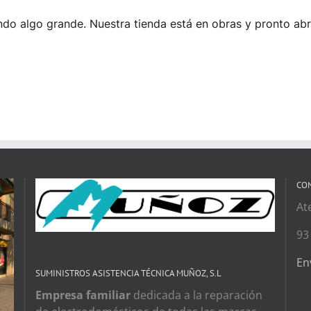
do algo grande. Nuestra tienda está en obras y pronto abr
CO
At
93
En
SUMINISTROS ASISTENCIA TÉCNICA MUÑOZ, S.L
Empresa familiar
dedicada a la reparación