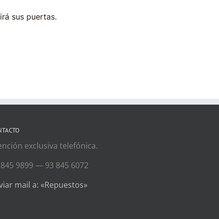
irá sus puertas.
NTACTO
ención exclusiva telefónica.
 845 9899 — 93 845 6072
viar mail a: «Repuestos»