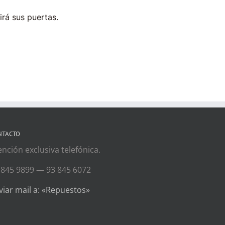
irá sus puertas.
NTACTO
ención exclusiva telefónica.
 845 9899 — 93 845 6072
viar mail a: «Repuestos»