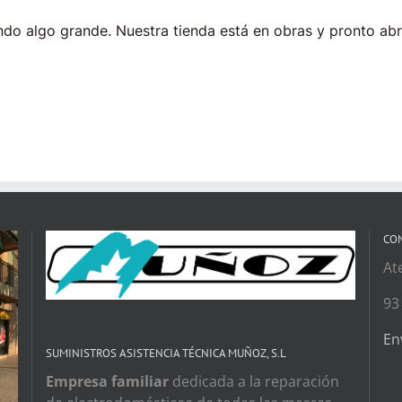
do algo grande. Nuestra tienda está en obras y pronto abr
CO
At
93
En
SUMINISTROS ASISTENCIA TÉCNICA MUÑOZ, S.L
Empresa familiar
dedicada a la reparación