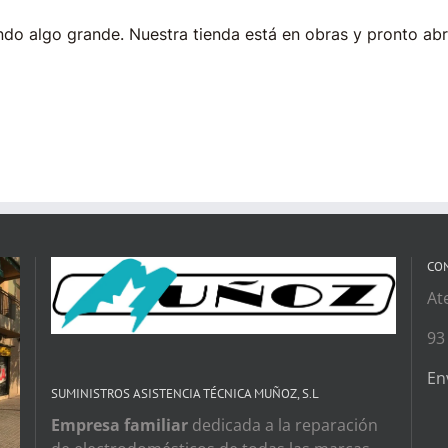
do algo grande. Nuestra tienda está en obras y pronto abr
CO
At
93
En
SUMINISTROS ASISTENCIA TÉCNICA MUÑOZ, S.L
Empresa familiar
dedicada a la reparación