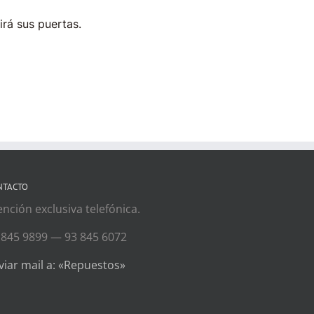
irá sus puertas.
NTACTO
ención exclusiva telefónica.
 845 9899 — 93 845 6072
viar mail a: «Repuestos»