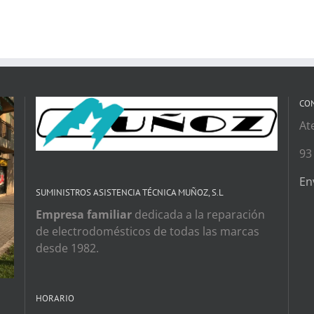
CO
At
93
En
SUMINISTROS ASISTENCIA TÉCNICA MUÑOZ, S.L
Empresa familiar
dedicada a la reparación
de electrodomésticos de todas las marcas
desde 1982.
HORARIO