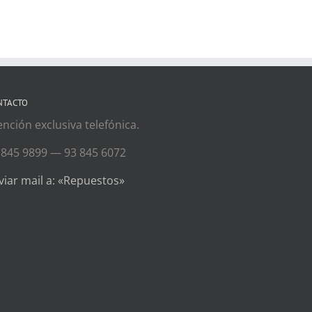
NTACTO
ención exclusiva telefónica.
 845 9899 — 93 845 6072
viar mail a: «Repuestos»