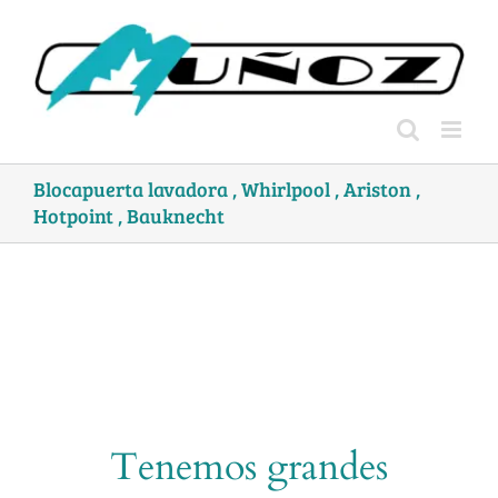
Skip
to
content
Blocapuerta lavadora , Whirlpool , Ariston ,
Hotpoint , Bauknecht
Tenemos grandes