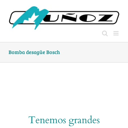
Skip
to
content
Bomba desagüe Bosch
Tenemos grandes