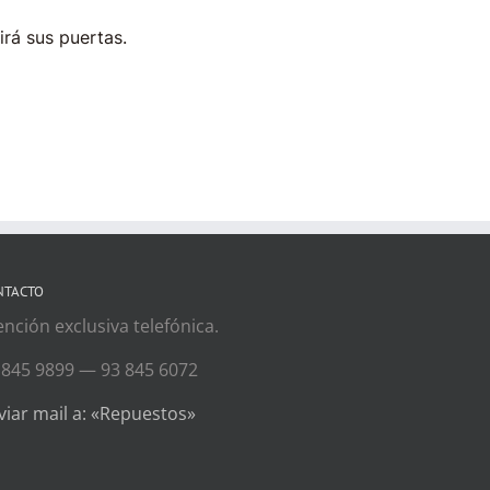
irá sus puertas.
NTACTO
ención exclusiva telefónica.
 845 9899 — 93 845 6072
viar mail a: «Repuestos»