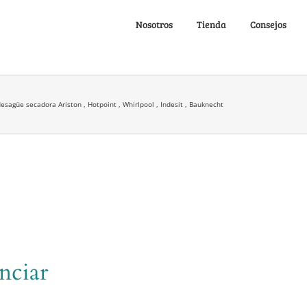
Nosotros
Tienda
Consejos
sagüe secadora Ariston , Hotpoint , Whirlpool , Indesit , Bauknecht
nciar