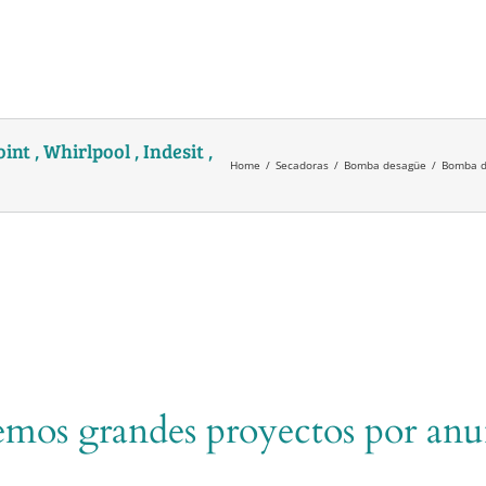
t , Whirlpool , Indesit ,
Home
/
Secadoras
/
Bomba desagüe
/
Bomba de
mos grandes proyectos por anu