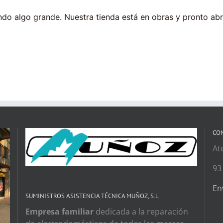
do algo grande. Nuestra tienda está en obras y pronto abr
CO
At
93
En
SUMINISTROS ASISTENCIA TÉCNICA MUÑOZ, S.L
Empresa familiar
dedicada a la reparación