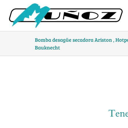
Skip
to
content
Bomba desagüe secadora Ariston , Hotpoin
Bauknecht
Tene