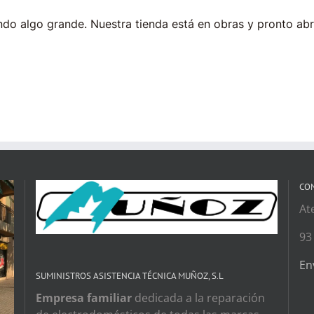
do algo grande. Nuestra tienda está en obras y pronto abr
CO
At
93
En
SUMINISTROS ASISTENCIA TÉCNICA MUÑOZ, S.L
Empresa familiar
dedicada a la reparación