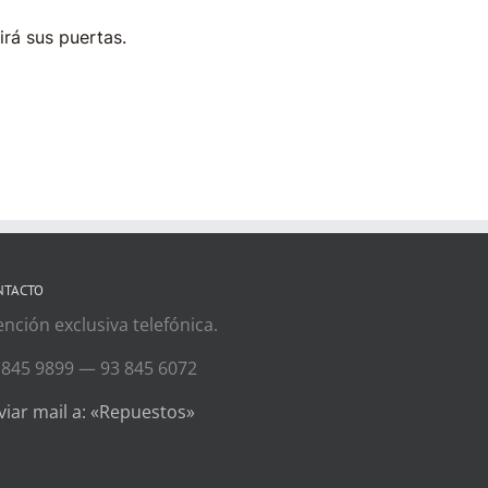
irá sus puertas.
NTACTO
ención exclusiva telefónica.
 845 9899 — 93 845 6072
viar mail a: «Repuestos»