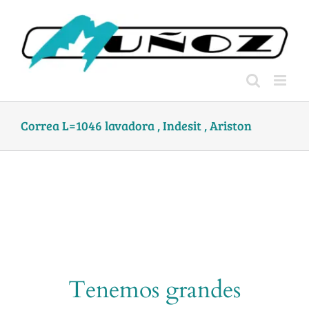
Skip
to
content
Correa L=1046 lavadora , Indesit , Ariston
Tenemos grandes