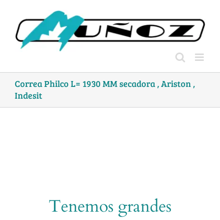
Skip
to
content
Correa Philco L= 1930 MM secadora , Ariston ,
Indesit
Tenemos grandes