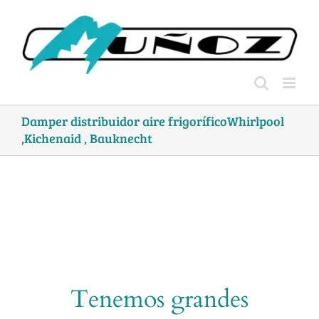
Skip
to
content
Damper distribuidor aire frigoríficoWhirlpool
,Kichenaid , Bauknecht
Tenemos grandes