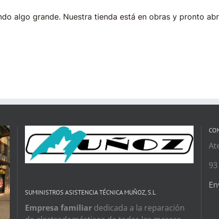
do algo grande. Nuestra tienda está en obras y pronto abr
CO
At
93
En
SUMINISTROS ASISTENCIA TÉCNICA MUÑOZ, S.L
Empresa familiar
dedicada a la reparación