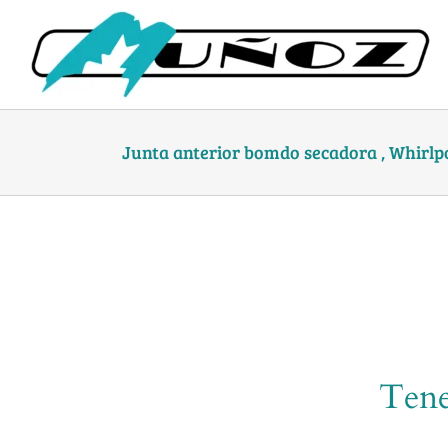
Skip
to
content
Junta anterior bomdo secadora , Whirlpo
Tene