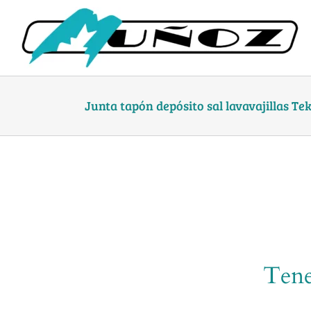
Skip
to
content
Junta tapón depósito sal lavavajillas Te
Tene