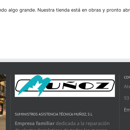
do algo grande. Nuestra tienda está en obras y pronto abr
CO
At
93
En
SUMINISTROS ASISTENCIA TÉCNICA MUÑOZ, S.L
Empresa familiar
dedicada a la reparación