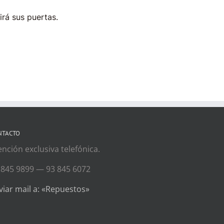
irá sus puertas.
NTACTO
ención exclusiva telefónica.
 845 9899 — 93 845 6072
viar mail a: «Repuestos»