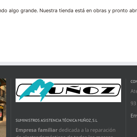
do algo grande. Nuestra tienda está en obras y pronto abr
CO
At
93
En
SUMINISTROS ASISTENCIA TÉCNICA MUÑOZ, S.L
Empresa familiar
dedicada a la reparación