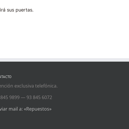
irá sus puertas.
NTACTO
ención exclusiva telefónica.
 845 9899 — 93 845 6072
viar mail a: «Repuestos»