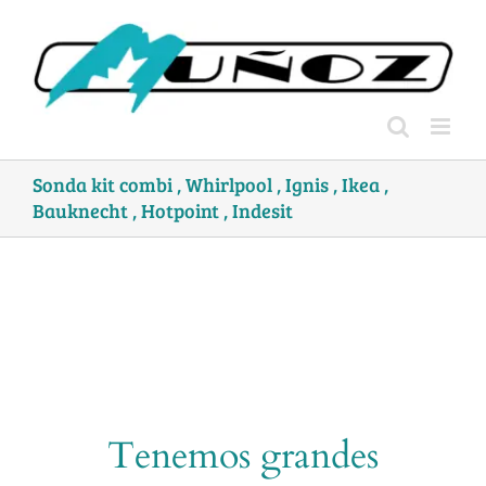
Skip
to
content
Sonda kit combi , Whirlpool , Ignis , Ikea ,
Bauknecht , Hotpoint , Indesit
Tenemos grandes