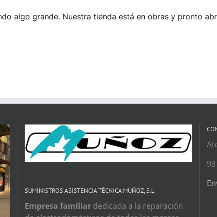
do algo grande. Nuestra tienda está en obras y pronto abr
CO
At
93
En
SUMINISTROS ASISTENCIA TÉCNICA MUÑOZ, S.L
Empresa familiar
dedicada a la reparación