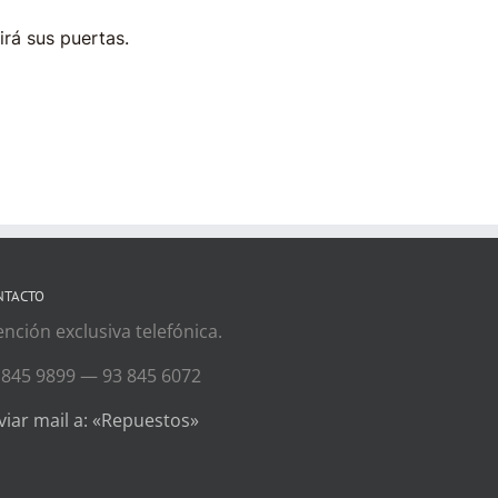
irá sus puertas.
NTACTO
ención exclusiva telefónica.
 845 9899 — 93 845 6072
viar mail a: «Repuestos»