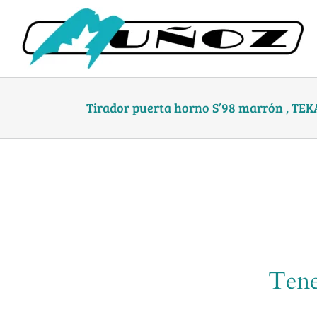
Skip
to
content
Tirador puerta horno S’98 marrón , TEK
Tene